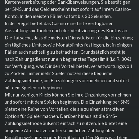
Kartenverarbeitung oder Banküberweisungen. Sie bestätigen
per SMS, und das Geld erscheint fast sofort auf Ihrem Casino-
Konto. In den meisten Fällen sofort bis 30 Sekunden.
In der Regel bietet das Casino eine Liste verfügbarer
Auszahlungsmethoden nach der Verifizierung des Kontos an.
Die Tatsache, dass die meisten Dienstleister für die Einzahlung
ein tägliches Limit sowie Monatslimits festlegen, ist in einigen
Fällen auch nachteilig zu betrachten. Grundsätzlich steht je
nach Zahlungsdienst nur ein begrenztes Tageslimit (i.d.R. 30€)
zur Verfügung, was Dir den Vorteil bietet, verantwortungsvoll
zu Zocken. Immer mehr Spieler nutzen diese bequeme
Zahlungsmethode, um Einzahlungen vorzunehmen und sofort
mit dem Spielen zu beginnen.
Mit nur wenigen Klicks können Sie Ihre Einzahlung vornehmen
und sofort mit dem Spielen beginnen. Die Einzahlung per SMS
bietet eine Reihe von Vorteilen, die sie zu einer attraktiven
Option für Spieler machen. Darüber hinaus ist die SMS-
Zahlungsmethode äußerst einfach zu nutzen. Sie bietet eine
bequeme Alternative zur herkömmlichen Zahlung über
Banküberweisungen oder Kreditkarten. Der Bonus wird dem